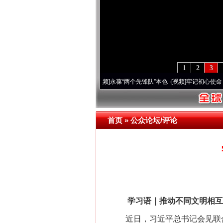
1
2
3
周年 深刻改变雪域高原..
·[视频]
永葆“两个先锋队”本色
·[视频]
牢记初心使命 奋进复兴
首页
»
公众论坛/评论
学习语｜推动不同文明相互
近日，习近平总书记会见联合