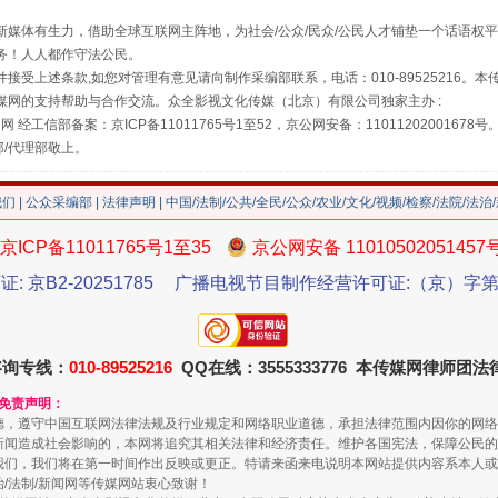
媒体有生力，借助全球互联网主阵地，为社会/公众/民众/公民人才铺垫一个话语权平
务！人人都作守法公民。
接受上述条款,如您对管理有意见请向制作采编部联系，电话：010-89525216。
媒网的支持帮助与合作交流。众全影视文化传媒（北京）有限公司独家主办 :
网 经工信部备案：京ICP备11011765号1至52，京公网安备：11011202001678号
部/代理部敬上。
我们
|
公众采编部
|
法律声明
| 中国/法制/公共/全民/公众/农业/文化/视频/检察/法院/法治
京ICP备11011765号1至35
京公网安备 11010502051457
珠宝鉴定乱象
证: 京B2-20251785
广播电视节目制作经营许可证:（京）字第3
咨询专线：
010-89525216
QQ在线：3555333776 本传媒网律师团
和免责声明：
德，遵守中国互联网法律法规及行业规定和网络职业道德，承担法律范围内因你的网络
新闻造成社会影响的，本网将追究其相关法律和经济责任。维护各国宪法，保障公民的
我们，我们将在第一时间作出反映或更正。特请来函来电说明本网站提供内容系本人或
治/法制/新闻网等传媒网站衷心致谢！