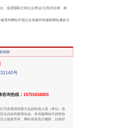
台，促进国际之间公众/民众/公民对法律、政
本传媒系列网站中国公众传媒所有辅助网站属多元
。
/新闻网
号
重拳出击！专项整治午间酒驾
1140号
法律咨询热线：
15701616003
行为直接或间接引起的给他人或（单位）造
言论自由和新闻自由。本传媒网站中的部份
法人版权所有，网站有权先行撤除，以保护