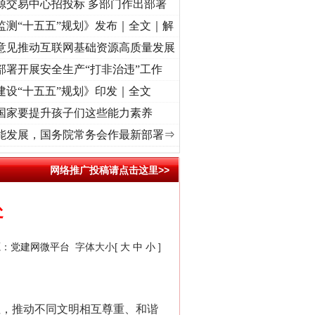
源交易中心招投标 多部门作出部署
监测“十五五”规划》发布｜全文｜解
意见推动互联网基础资源高质量发展
部署开展安全生产“打非治违”工作
建设“十五五”规划》印发｜全文
国家要提升孩子们这些能力素养
牢记初心使命 奋进复兴征程丨“转折之城”激荡..
·[视频]
牢记初心使命 奋进复兴征程丨红船
能发展，国务院常务会作最新部署⇒
网络推广投稿请点击这里>>
处
源：
党建网微平台
字体大小[
大
中
小
]
，推动不同文明相互尊重、和谐