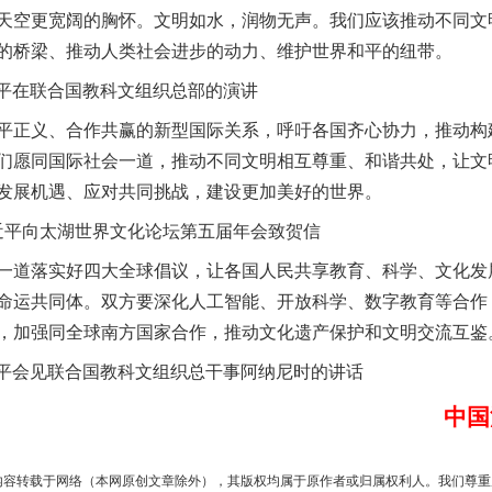
茶叶“炒上天”
空更宽阔的胸怀。文明如水，润物无声。我们应该推动不同文
的桥梁、推动人类社会进步的动力、维护世界和平的纽带。
近平在联合国教科文组织总部的演讲
正义、合作共赢的新型国际关系，呼吁各国齐心协力，推动构
们愿同国际社会一道，推动不同文明相互尊重、和谐共处，让文
发展机遇、应对共同挑战，建设更加美好的世界。
习近平向太湖世界文化论坛第五届年会致贺信
道落实好四大全球倡议，让各国人民共享教育、科学、文化发
谢谢有你温暖了四季
命运共同体。双方要深化人工智能、开放科学、数字教育等合作
，加强同全球南方国家合作，推动文化遗产保护和文明交流互鉴
近平会见联合国教科文组织总干事阿纳尼时的讲话
中国
内容转载于网络（本网原创文章除外），其版权均属于原作者或归属权利人。我们尊