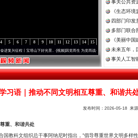
事关公共资
《生态环境
读
四部门印发
多部门联合
《美丽中国
4
5
6
7
8
9
10
11
12
13
14
15
未来五年，
征程丨宝塔山下好光景..
·[视频]
因党而生 为党而战——百年“纪”事⑧加强纪律..
·[视频]
事关人工智
学习语｜推动不同文明相互尊重、和谐共
发布时间：2026-05-18 来
尊重、和谐共处
国教科文组织总干事阿纳尼时指出，“倡导尊重世界文明多样性