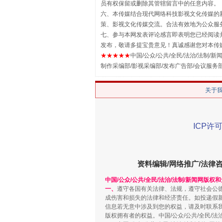
员有权保留或删除其管辖留言中的任意内容。
六、本传媒结合现代网络科技影视文化传媒的新
策、影视文化传媒交流。合法有效地为公众服
七、参与本网发表评论感言即表明您已经阅读并
发布，敬请多提宝贵意见！真诚感谢您对本传
★★★★★
中国/公众/公共/全民/法治/法制/新闻
制作采编部/影视采编部/发布广告部/会议服务
关于
解纷+调解+退费，一次搞定
ICP许可
资料编辑/网络推广/法律
中国/公众/公共/全民/法治/法制/新闻网版权
一、
遵守各国有关法律、法规，遵守社会公
成伤害和损失的法律和经济责任。如投递假
信息若无意中涉及到您的权益，请及时联系
版权拥有者的权益。中国/公众/公共/全民/法