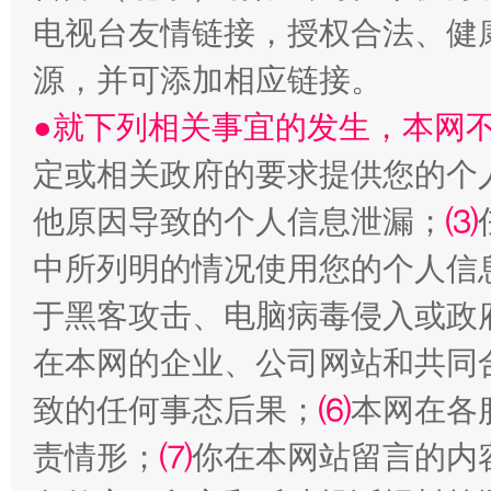
电视台友情链接，授权合法、健
源，并可添加相应链接。
●就下列相关事宜的发生，本网
生
“刷贴”乱象丛生
定或相关政府的要求提供您的个
他原因导致的个人信息泄漏；
⑶
中所列明的情况使用您的个人信
于黑客攻击、电脑病毒侵入或政
在本网的企业、公司网站和共同
致的任何事态后果；
⑹
本网在各
揭批美国五大"原罪"
"炒
责情形；
⑺
你在本网站留言的内