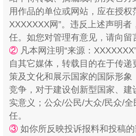
站台名比不上好声名
用作品的单位或网站，应在授权
XXXXXXX网”。违反上述声
任。如您对管理有意见，请向留
②
凡本网注明“来源：XXXXX
自其它媒体，转载目的在于传递
策及文化和展示国家的国际形象
漫山遍野的桃花与雪山、麦地、白藏房
除了
竞争，对于建设创新型国家、建
实意义；公众/公民/大众/民众
任。
③
如你所反映投诉报料和投稿的