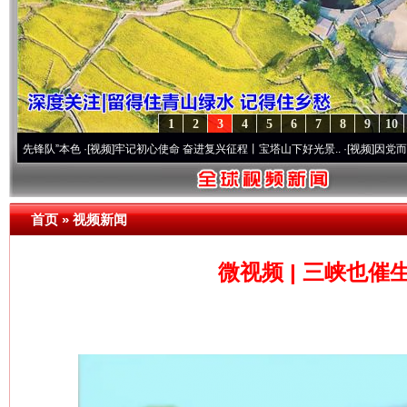
1
2
3
4
5
6
7
8
9
10
”本色
·[视频]
牢记初心使命 奋进复兴征程丨宝塔山下好光景..
·[视频]
因党而生 为党而战
首页
»
视频新闻
微视频 | 三峡也