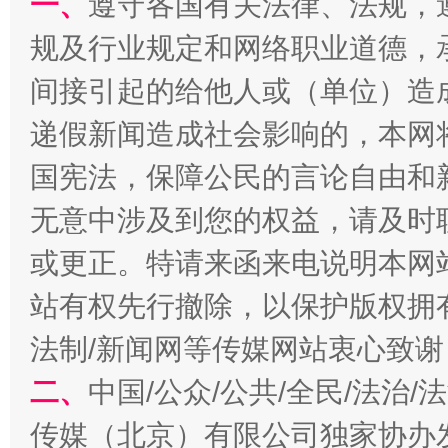
一、
遵守各国有关法律、法规，
今
规及行业规定和网络职业道德，
在谋一域中谋全局
间接引起的给他人或（单位）造
递假新闻造成社会影响的，本网
国宪法，保障公民的言论自由和
无意中涉及到您的权益，请及时
或更正。特请来函来电说明本网
站有权先行撤除，以保护版权拥有者
习近平的博鳌关键词
魏明亮
法制/新闻网等传媒网站衷心致谢
二、
中国/公众/公共/全民/法治
传媒（北京）有限公司独家协办