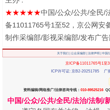
主办 :
★★★★★
中国/公众/公共/全民/
备11011765号1至52，京公网安备：
制作采编部/影视采编部/发布广告
关于我们
|
公众采编部
|
法律声明
| 中国
这是一记警钟！
谢
京ICP备11011765号1至3
ICP许可证: 京B2-20251785
广
资料编辑/网络推广/法律咨询专线：
010-89525216
QQ
中国/公众/公共/全民/法治/法