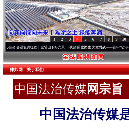
1
2
3
4
5
6
7
8
9
10
进复兴征程丨宝塔山下好光景..
·[视频]
因党而生 为党而战——百年“纪”事⑧加强纪律..
·
律师网
- 关于我们
中国法治传媒
网宗旨 c
中国法治传媒