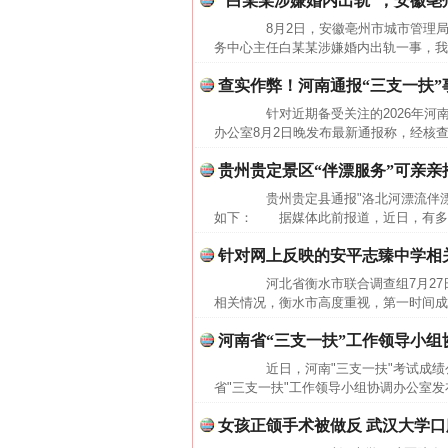
“白某某涉嫌婚内出轨”，安徽
网上购药对药下症？
8月2日，安徽亳州市城市管理局
务中心主任白某某涉嫌婚内出轨一事，我
查实作弊！河南通报“三支一扶”
针对近期备受关注的2026年河南
办公室8月2日晚发布最新通报称，经核查
贵州贵定景区“伴漂服务”可亲亲
贵州贵定县通报"洛北河漂流伴漂
如下： 据媒体此前报道，近日，有多名
针对网上反映的安平志臻中学相
这是一记警钟！
河北省衡水市联合调查组7月27
相关情况，衡水市高度重视，第一时间成
河南省“三支一扶”工作领导小组
近日，河南"三支一扶"考试成绩公
省"三支一扶"工作领导小组协调办公室发
女孩正颌手术被做反 武汉大学