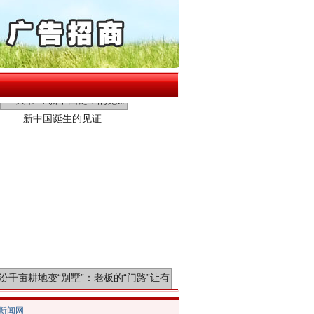
保费，离婚时为何要分走一..
誉，不得录用为公务员
目出狱后办书院暴力管教..
新中国诞生的见证
公安厅征集新型黑恶违法..
6家美国实体采取反制措..
起首例对外贸易国家安全..
通报西安赛格商场坠亡事件
产可执”到“全额执行”
检抗诉的疑难复杂刑事案件
5死1伤，四川省安委会挂..
千亩耕地变“别墅”
/新闻网