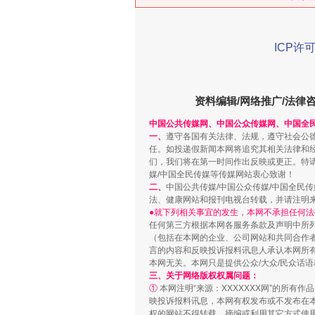
ICP许可
资料编辑/网络推广/法律
中国公共传媒网、中国公众传媒网、中国全
“刷贴”乱象丛生
一、
遵守各国有关法律、法规，遵守社会公
任。如投递假新闻本网将追究其相关法律和
们，我们将在第一时间作出反映或更正。特
媒/中国全民传媒等传媒网站衷心致谢！
二、
中国公共传媒/中国公众传媒/中国全民
法、健康网站和报刊电视台转载，并请注明
●就下列相关事宜的发生，本网不承担任何法
任何第三方根据本网各服务条款及声明中所
（包括在本网的企业、公司网站和共同合作
言的内容和反映投诉报料讯息人承认本网所
本网无关。本网只是提供公众/大众/民众话
三、关于网络版权权属问题：
①
本网注明“来源：XXXXXXX网”的所有
映投诉报料讯息，本网有权发布或不发布在
揭批美国五大"原罪"
权的网站不得转载、摘编或利用其它方式使用