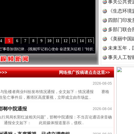
事关公共资
《生态环境
读
四部门印发
多部门联合
《美丽中国
4
5
6
7
8
9
10
11
12
13
14
15
未来五年，
强纪律..
·[视频]
牢记初心使命 奋进复兴征程丨“转折之城”激荡..
·[视频]
牢记初心使命 
事关人工智
>>
网络推广投稿请点击这里>>
2026-08-05
与坠楼者商业纠纷发布情况通报，全文如下：情况通报 赛格
生坠亡事件后，雁塔区高度重视，立即成立由市场监..
邯郸中院通报
2026-08-04
行局局长郭红波相关问题"，邯郸中院通报：不当言论通话录音确
 通报全文如下： 此前媒体报道显示，债权..
近期涉