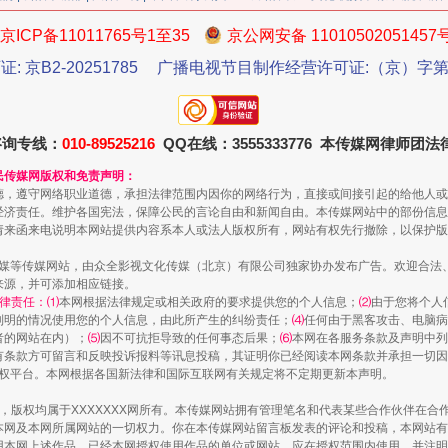
京ICP备11011765号1至35
京公网安备 11010502051457
证: 京B2-20251785
广播电视节目制作经营许可证:（京）字第3
咨询专线：
010-89525216
QQ在线：3555333776 本传媒网律师团
生物安全法正式实施
民传媒网版权和免责声明：
德，遵守网络职业道德，承担法律范围内因你的网络行为，直接或间接引起的给他人或
经济责任。维护各国宪法，保障公民的言论自由和新闻自由。本传媒网站中的部份信息
请来函来电说明本网站提供内容系本人或法人版权所有，网站有权先行撤除，以保护版
传媒等传媒网站，由众全影视文化传媒（北京）有限公司独家协办发布广告。欢迎合法
来源，并可添加相应链接。
律责任：⑴
本网根据法律规定或相关政府的要求提供您的个人信息；
⑵
由于您将个人
列明的情况使用您的个人信息，由此所产生的纠纷责任；
⑷
任何由于黑客攻击、电脑病
者的网站在内）；
⑸
因不可抗拒导致的任何事态后果；
⑹
本网在各服务条款及声明中列
有条款方可留言和反映投诉报料等讯息投稿，其证明你已经阅读本网条款并承担一切因
语权平台。本网根据各国新法律和国际互联网有关规定将不定期更新本声明。
作品，版权均属于XXXXXXX网所有。本传媒网站拥有管理笔名和代表某些合作伙伴在
本网及本网所属网站的一切权力。你在本传媒网站留言板发表的评论和投稿，本网站有
"炒鞋教程"里的骗局
本网上述作品。已经本网授权使用作品的单位或网站，应在授权范围内使用，并注明“来