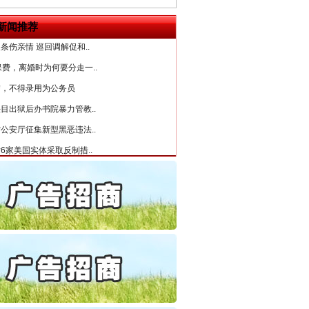
“神药”背后的真相
守，一别两宽：这场老年..
新闻推荐
条伤亲情 巡回调解促和..
保费，离婚时为何要分走一..
誉，不得录用为公务员
目出狱后办书院暴力管教..
公安厅征集新型黑恶违法..
6家美国实体采取反制措..
起首例对外贸易国家安全..
通报西安赛格商场坠亡事件
法官巧妙执行解纠纷
产可执”到“全额执行”
检抗诉的疑难复杂刑事案件
5死1伤，四川省安委会挂..
私家车群死群伤事故多发..
守，一别两宽：这场老年..
条伤亲情 巡回调解促和..