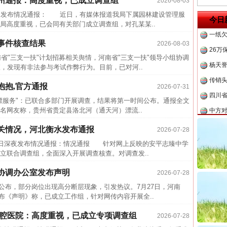
亳州通报：高度重视，已成立调查组
2026-08-03
半生相
茶叶“炒上天”
发布情况通报： 近日，有媒体报道我局下属园林建设管理服
今日
一纸欠
局高度重视，已会同有关部门成立调查组，对孔某某..
26万
事件核查结果
2026-08-03
杨天
省"三支一扶"计划招募相关舆情，河南省"三支一扶"领导小组协调
，发现有非法参与考试作弊行为。目前，已对河..
传销头
四川省
抱抱,官方通报
2026-07-31
中方对
服务"：已联合多部门开展调查，结果将第一时间公布。通报全文
网友称，贵州省贵定县洛北河（通天河）漂流..
中国发
官方
关情况，河北衡水发布通报
2026-07-28
谢谢有你温暖了四季
日深夜发布情况通报：情况通报 针对网上反映的安平志臻中学
从“无
立联合调查组，全面深入开展调查核查。对调查发..
最高
协调办公室发布声明
2026-07-28
事故致
布，部分岗位出现高分断层现象，引发热议。7月27日，河南
近期涉
布《声明》称，已成立工作组，针对网传内容开展全..
半生相
口腔医院：高度重视，已成立专项调查组
2026-07-28
一纸欠