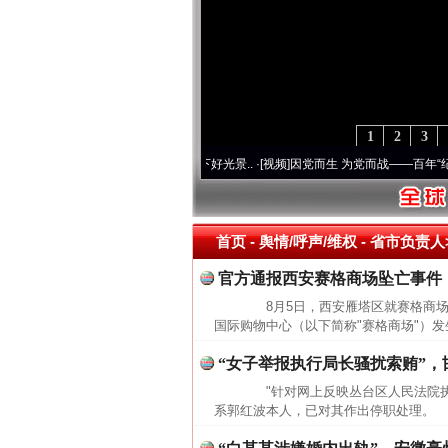
1
2
3
心使命 奋进复兴征程丨宝塔山下好光景..
·[视频]
因党而生 为党而战——百年“纪”事⑧加
首页
- 舆情/呼声/维权 -
省市负责人>
官方通报西安赛格商场坠亡事件
8月5日，西安雁塔区就赛格商场
国际购物中心（以下简称"赛格商场"）发
“女子举报执行局长骚扰索贿”，
"针对网上反映丛台区人民法院执
系郭红波本人，已对其作出停职处理。