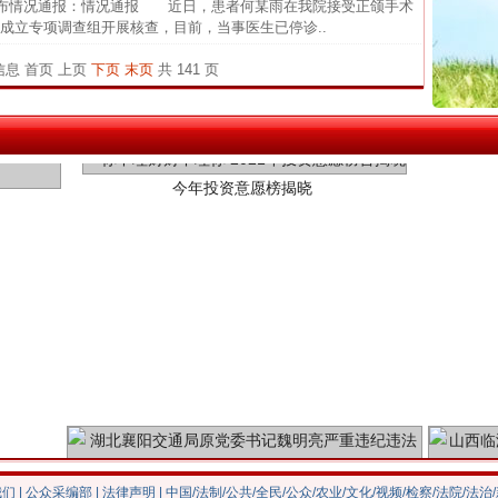
布情况通报：情况通报 近日，患者何某雨在我院接受正颌手术
26万
成立专项调查组开展核查，目前，当事医生已停诊..
杨天
条信息
首页
上页
下页
末页
共 141 页
传销头
今年投资意愿榜揭晓
四川省
中方对
中国发
官方
从“无
最高
事故致
魏明亮严重违纪违法案透视
我们
|
公众采编部
|
法律声明
| 中国/法制/公共/全民/公众/农业/文化/视频/检察/法院/法治