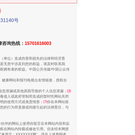
号
1140号
法律咨询热线：
15701616003
别拿“量子”当幌子
（单位）造成伤害和损失的法律和经济责
若无意中涉及到您的权益，请及时联系我
权拥有者的权益。中国公共传媒/中国公众传
、健康网站和报刊电视台友情链接，授权合
信息泄漏或其他原因导致的个人信息泄漏；
⑶
毒侵入或政府管制而造成的暂时性网站关闭
明的使用方式或免责情形；
⑺
你在本网站留
您的行为而直接或间接引起的法律责任，与
合作伙伴的网站上使用你留言在本网站内容和反
权在网站内转载或修改引用。但未经本网授
习近平的“航天情”
源于：XXXXXXX网”。违反上述声明者，