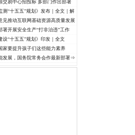
源交易中心招投标 多部门作出部署
监测“十五五”规划》发布｜全文｜解
意见推动互联网基础资源高质量发展
部署开展安全生产“打非治违”工作
建设“十五五”规划》印发｜全文
国家要提升孩子们这些能力素养
奋进复兴征程丨红船起航处 潮起..
·[视频]
一首歌的时间，读懂乐至的“诗与远方”
·[视频]
能发展，国务院常务会作最新部署⇒
私家车群死群伤事故多发..