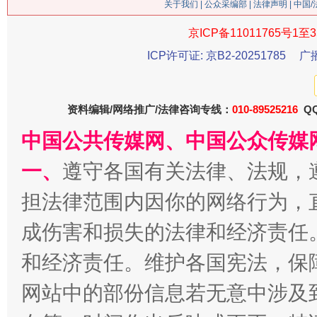
关于我们
|
公众采编部
|
法律声明
| 中国
京ICP备11011765号1至3
ICP许可证: 京B2-20251785
广
漫山遍野的桃花与雪山、麦地、白藏房
除了
资料编辑/网络推广/法律咨询专线：
010-89525216
QQ
中国公共传媒网、中国公众传媒
一、
遵守各国有关法律、法规，
担法律范围内因你的网络行为，
成伤害和损失的法律和经济责任
和经济责任。维护各国宪法，保
招工难、用工荒背后
网站中的部份信息若无意中涉及