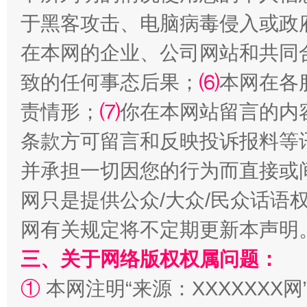
这是一记警钟！
谢
于黑客攻击、电脑病毒侵入或政
在本网的企业、公司网站和共同
致的任何事态后果；
⑹
本网在各
责情形；
⑺
你在本网站留言的内
条款方可留言和反映投诉报料等
并承担一切因您的行为而直接或
网只是提供公众/大众/民众话语
今
在谋一域中谋全局
网有关规定将不定期更新本声明
三、关于网络版权权属问题：
①
本网注明“来源：XXXXXXX网