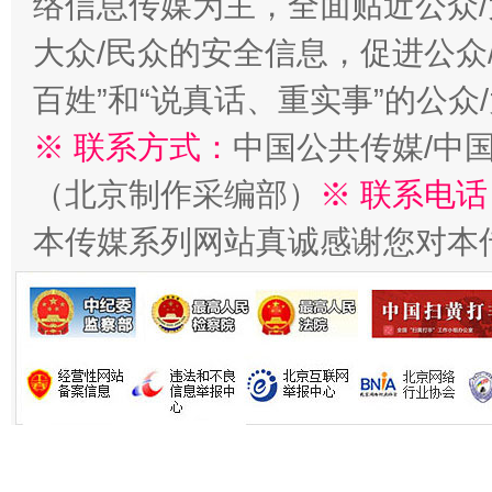
络信息传媒为主，全面贴近公众/
大众/民众的安全信息，促进公众
漫山遍野的桃花与雪山、麦地、白藏房
除了
百姓”和“说真话、重实事”的公众
※ 联系方式：
中国公共传媒/中
（北京制作采编部）
※ 联系电话
本传媒系列网站真诚感谢您对本
招工难、用工荒背后