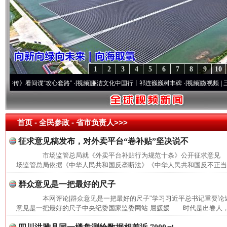
1
2
3
4
5
6
7
8
9
10
习近平的博鳌关键词
魏明亮
看间谍“攻心套路”
·[视频]
廉洁文化中国行丨祁连巍巍树丰碑
·[视频]
微视频 | 三峡也
首页
- 全民参政 -
省市负责人>>>
征求意见稿发布，对外卖平台“卷补贴”坚决说不
市场监管总局就《外卖平台补贴行为规范十条》公开征求意见
场监管总局依据《中华人民共和国反垄断法》《中华人民共和国反不正当竞
群众意见是一把最好的尺子
本网评论|群众意见是一把最好的尺子"学习习近平总书记重要论述
生
意见是一把最好的尺子中央纪委国家监委网站 屈媛媛 时代是出卷人，
“刷贴”乱象丛生