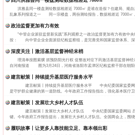
四川洪雅县同一楼盘测绘数据相差近 7000㎡
洪雅县同一楼盘测绘数据相差近 7000㎡ 是谁在造假？住建局、规
乱象系列报道之一 同一宗楼盘，两份测绘报告，数据相差近 7000㎡，
政治监督更加有力有效
"中管企业派驻监督新实践"系列观察之一政治监督更加有力有效中
按： 向中管企业全面派驻纪检监察组，是完善党和国家监督体系、深化
深度关注丨激活基层监督神经末梢
理清单按图索骥 抓预防阳光行权 促整改对症下药激活基层监督神经
自河南报道 图为3月24日，河南省洛阳市孟津区纪检监察干部在朝阳镇
揭批美国五大"原罪"
"炒
建言献策丨持续提升基层医疗服务水平
建言献策丨持续提升基层医疗服务水平 中央纪委国家监委网
是守护群众健康的第一道防线。今年政府工作报告指出，强化基本医疗卫生
建言献策丨发展壮大乡村人才队伍
建言献策丨发展壮大乡村人才队伍 中央纪委国家监委网站 
键。今年政府工作报告提出，发展壮大乡村人才队伍。全国两会上，围绕相
履职故事丨让更多人靠技能立足、靠本领出彩