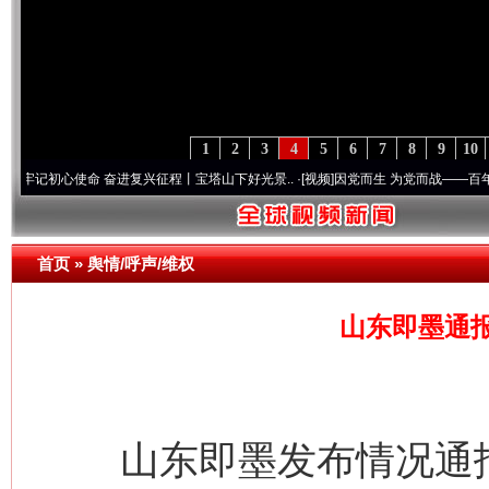
1
2
3
4
5
6
7
8
9
10
心使命 奋进复兴征程丨宝塔山下好光景..
·[视频]
因党而生 为党而战——百年“纪”事⑧加
首页
»
舆情/呼声/维权
山东即墨通报
山东即墨发布情况通报