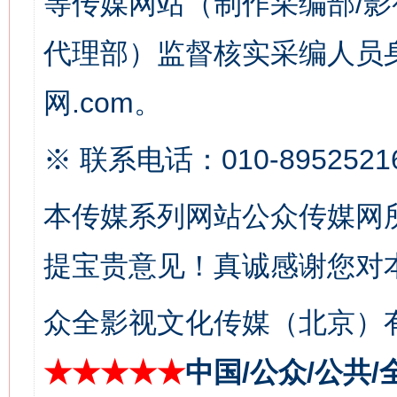
等传媒网站（制作采编部/影
这是一记警钟！
谢
代理部）监督核实采编人员身
网.com。
※ 联系电话：010-8952521
本传媒系列网站公众传媒网
今
在谋一域中谋全局
提宝贵意见！真诚感谢您对
众全影视文化传媒（北京）有
★★★★★
中国/公众/公共/