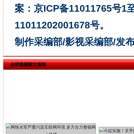
案：京ICP备11011765号
11011202001678号。
习近平的博鳌关键词
魏明亮
制作采编部/影视采编部/发
全球视频图文新闻
生
“刷贴”乱象丛生